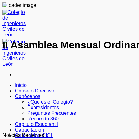
Skip
to
content
II Asamblea Mensual Ordina
Inicio
Consejo Directivo
Conócenos
¿Qué es el Colegio?
Expresidentes
Preguntas Frecuentes
Recorrido 360
Capítulo Estudiantil
Capacitación
Noticias Recientes
Comunidad CICL