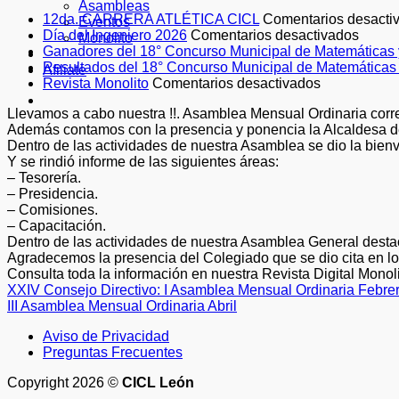
Asambleas
12da. CARRERA ATLÉTICA CICL
Comentarios desacti
Eventos
en
Día del Ingeniero 2026
Comentarios desactivados
Monolito
Día
Ganadores del 18° Concurso Municipal de Matemáticas 
del
Resultados del 18° Concurso Municipal de Matemáticas 
Afiliate
en
Ingeni
Revista Monolito
Comentarios desactivados
Revista
2026
Llevamos a cabo nuestra !!. Asamblea Mensual Ordinaria cor
Monolito
Además contamos con la presencia y ponencia la Alcaldesa d
Dentro de las actividades de nuestra Asamblea se dio la bien
Y se rindió informe de las siguientes áreas:
– Tesorería.
– Presidencia.
– Comisiones.
– Capacitación.
Dentro de las actividades de nuestra Asamblea General destaca
Agradecemos la presencia del Colegiado que se dio cita en lo
Consulta toda la información en nuestra Revista Digital Monoli
XXIV Consejo Directivo: I Asamblea Mensual Ordinaria Febre
III Asamblea Mensual Ordinaria Abril
Aviso de Privacidad
Preguntas Frecuentes
Copyright 2026 ©
CICL León