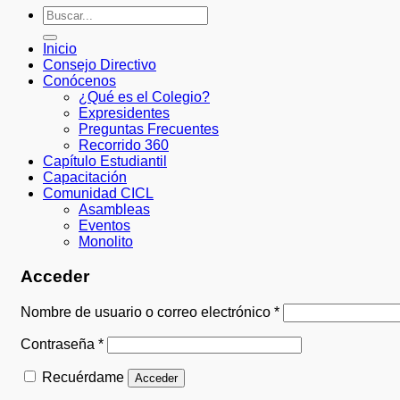
Buscar
por:
Inicio
Consejo Directivo
Conócenos
¿Qué es el Colegio?
Expresidentes
Preguntas Frecuentes
Recorrido 360
Capítulo Estudiantil
Capacitación
Comunidad CICL
Asambleas
Eventos
Monolito
Acceder
Obligatorio
Nombre de usuario o correo electrónico
*
Obligatorio
Contraseña
*
Recuérdame
Acceder