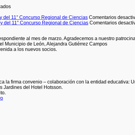
en
vados
12da.
CARRERA
y del 11° Concurso Regional de Ciencias
Comentarios desacti
ATLÉTICA
y del 11° Concurso Regional de Ciencias
Comentarios desacti
ero
CICL
respondiente al mes de marzo. Agradecemos a nuestro patrocin
el Municipio de León, Alejandra Gutiérrez Campos
venida a los nuevos socios.
 la firma convenio – colaboración con la entidad educativa: Un
s Jardines del Hotel Hotsson.
to.
ro