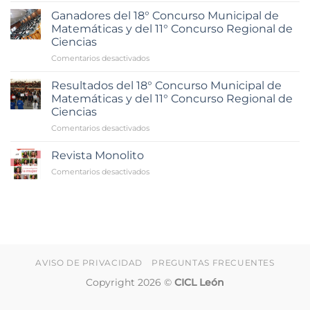
del
Ganadores del 18° Concurso Municipal de
Ingeniero
Matemáticas y del 11° Concurso Regional de
2026
Ciencias
en
Comentarios desactivados
Ganadores
del
Resultados del 18° Concurso Municipal de
18°
Matemáticas y del 11° Concurso Regional de
Concurso
Ciencias
Municipal
en
Comentarios desactivados
de
Resultados
Matemáticas
del
y
Revista Monolito
18°
del
en
Comentarios desactivados
Concurso
11°
Revista
Municipal
Concurso
Monolito
de
Regional
Matemáticas
de
y
Ciencias
del
11°
Concurso
AVISO DE PRIVACIDAD
PREGUNTAS FRECUENTES
Regional
de
Copyright 2026 ©
CICL León
Ciencias