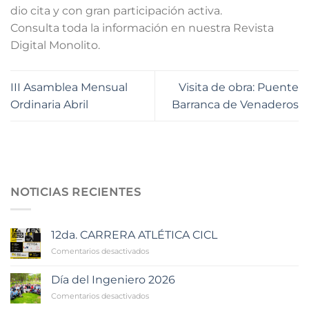
dio cita y con gran participación activa.
Consulta toda la información en nuestra Revista
Digital Monolito.
III Asamblea Mensual
Visita de obra: Puente
Ordinaria Abril
Barranca de Venaderos
NOTICIAS RECIENTES
12da. CARRERA ATLÉTICA CICL
en
Comentarios desactivados
12da.
CARRERA
Día del Ingeniero 2026
ATLÉTICA
en
Comentarios desactivados
CICL
Día