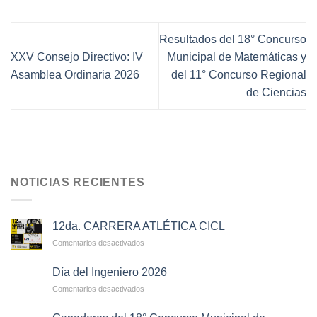
Resultados del 18° Concurso
XXV Consejo Directivo: IV
Municipal de Matemáticas y
Asamblea Ordinaria 2026
del 11° Concurso Regional
de Ciencias
NOTICIAS RECIENTES
12da. CARRERA ATLÉTICA CICL
en
Comentarios desactivados
12da.
CARRERA
Día del Ingeniero 2026
ATLÉTICA
en
Comentarios desactivados
CICL
Día
del