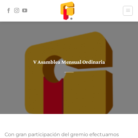
Skip
to
content
V Asamblea Mensual Ordinaria
Con gran participación del gremio efectuamos