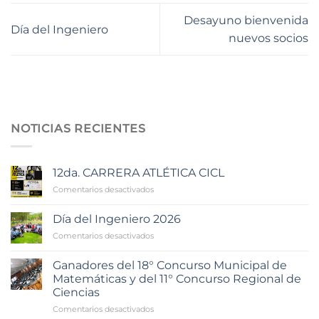
Desayuno bienvenida
Día del Ingeniero
nuevos socios
NOTICIAS RECIENTES
12da. CARRERA ATLÉTICA CICL
en
Comentarios desactivados
12da.
CARRERA
Día del Ingeniero 2026
ATLÉTICA
en
Comentarios desactivados
CICL
Día
del
Ganadores del 18° Concurso Municipal de
Ingeniero
Matemáticas y del 11° Concurso Regional de
2026
Ciencias
en
Comentarios desactivados