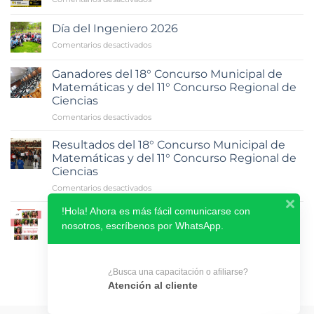
12da.
CARRERA
Día del Ingeniero 2026
ATLÉTICA
en
Comentarios desactivados
CICL
Día
del
Ganadores del 18° Concurso Municipal de
Ingeniero
Matemáticas y del 11° Concurso Regional de
2026
Ciencias
en
Comentarios desactivados
Ganadores
del
Resultados del 18° Concurso Municipal de
18°
Matemáticas y del 11° Concurso Regional de
Concurso
Ciencias
Municipal
en
Comentarios desactivados
de
Resultados
Matemáticas
!Hola! Ahora es más fácil comunicarse con
del
y
Revista Monolito
18°
del
nosotros, escríbenos por WhatsApp.
en
Comentarios desactivados
Concurso
11°
Revista
Municipal
Concurso
Monolito
de
Regional
Matemáticas
de
¿Busca una capacitación o afiliarse?
y
Ciencias
Atención al cliente
del
11°