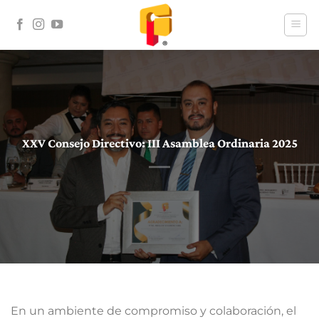
Skip
to
content
XXV Consejo Directivo: III Asamblea Ordinaria 2025
En un ambiente de compromiso y colaboración, el