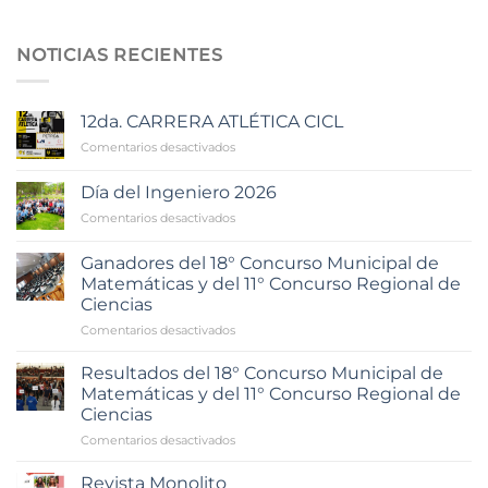
NOTICIAS RECIENTES
12da. CARRERA ATLÉTICA CICL
en
Comentarios desactivados
12da.
CARRERA
Día del Ingeniero 2026
ATLÉTICA
en
Comentarios desactivados
CICL
Día
del
Ganadores del 18° Concurso Municipal de
Ingeniero
Matemáticas y del 11° Concurso Regional de
2026
Ciencias
en
Comentarios desactivados
Ganadores
del
Resultados del 18° Concurso Municipal de
18°
Matemáticas y del 11° Concurso Regional de
Concurso
Ciencias
Municipal
en
Comentarios desactivados
de
Resultados
Matemáticas
del
y
Revista Monolito