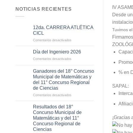
IV ASAM
NOTICIAS RECIENTES
Desde un 
instalaci
12da. CARRERA ATLÉTICA
Tuvimos el
CICL
Firmamos 
en
Comentarios desactivados
ZOOLÓGI
12da.
CARRERA
Día del Ingeniero 2026
Capaci
ATLÉTICA
en
Comentarios desactivados
CICL
Promoc
Día
del
Ganadores del 18° Concurso
% en D
Ingeniero
Municipal de Matemáticas y
2026
del 11° Concurso Regional
SAPAL:
de Ciencias
Interc
en
Comentarios desactivados
Ganadores
Afiliac
del
Resultados del 18°
18°
Concurso Municipal de
Concurso
¡Gracias a
Matemáticas y del 11°
Municipal
Concurso Regional de
de
Ciencias
Matemáticas